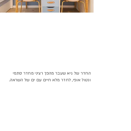
>
1/1
החדר של גיא שעבר מהפך רציני מחדר סתמי
ונטול אופי, לחדר מלא חיים עם ים של השראה.
עיצוב שנשען על עבודת צבע מדויקת עם קונספט
מובהק והמון אהבה, הם אלו שהובילו לשינוי
המדהים ולמהפך!
052-2427658