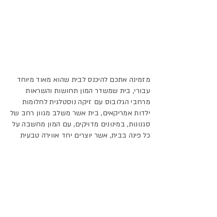
1/1
מזמינה אתכם להיכנס לבית שהוא מאוד מיוחד
עבורי, בית שמשדר המון תחושות והשראות
מרחבי הגלובוס עם זיקה נוסטלגית לחלומות
ילדות אמריקאים, בית אשר משלב מגוון רחב של
סגנונות, במינונים מדויקים, עם המון מחשבה על
כל פינה בבית, אשר יוצרים יחד אווירה טבעית
ונעימה בדיוק כמו שאחותי רצתה.
הבית, אשר ממוקם בשכונת רמת החייל בתל
אביב, 240 מ"ר בנוי, משתרע על ארבע קומות,
עוצב בסגנון אקלקטי שבא לידי ביטוי בעושר של
צבעים, מרקמים וחומרים שבמבט אחד מציג
מראה מודרני אירופאי, לצד מראה בוהו שיק חם,